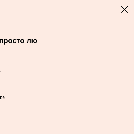
 просто лю
у
ера