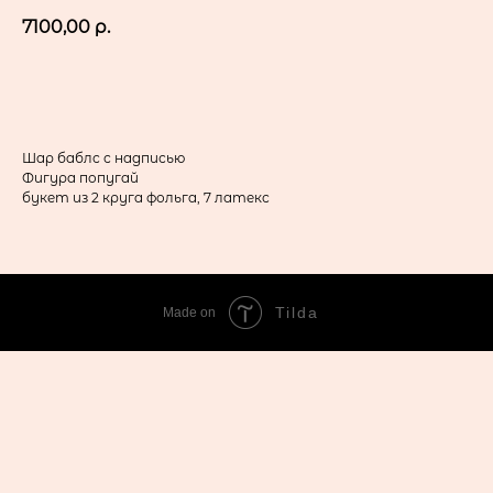
7100,00
р.
в корзину
Шар баблс с надписью
Фигура попугай
букет из 2 круга фольга, 7 латекс
Tilda
Made on